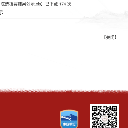
选拔赛结果公示.xls
】已下载
174
次
示
【关闭】