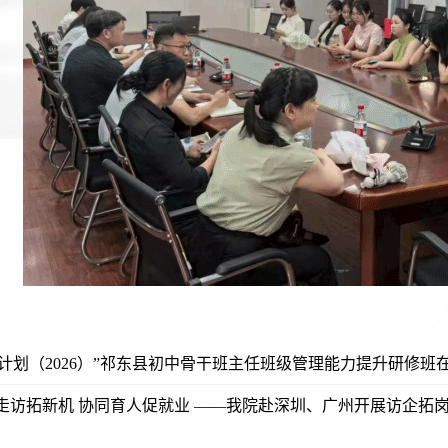
培计划（2026）”祁东县初中骨干班主任班级管理能力提升研修
走访拓新机 协同育人促就业 ——我院赴深圳、广州开展访企拓