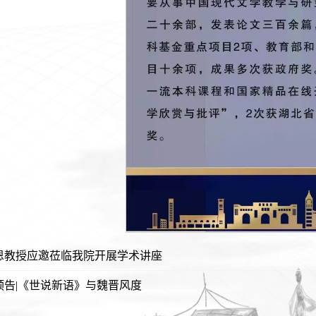
恩教授应邀莅临我院开展学术讲座
预告|《世说新语》与魏晋风度