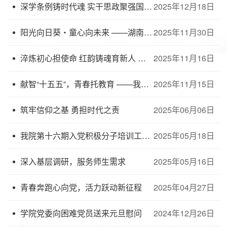
深学条例铸时代魂 实干思政聚强国力 ——我院学生党支部开展“一月一课一片一实践”主题党日活动
2025年12月18日
阳光向日葵・童心向未来 ——湖南第一师范学院文传院与尖山湖社区联合开展关爱困境儿童主题党日活动
2025年11月30日
淬炼初心担使命 红韵铸魂育新人 ——我院第十七期入党积极分子培训工作圆满收官
2025年11月16日
献智“十五五”，青春托教育 ——我院学生党支部开展主题党日活动
2025年11月15日
筑牢信仰之基 勇担时代之责
2025年06月06日
我院第十六期入党积极分子培训工作圆满完成
2025年05月18日
深入基层调研，服务师生需求
2025年05月16日
青春奔跑心向党，活力跃动新征程
2025年04月27日
学院党委向困难党员送来元旦慰问
2024年12月26日